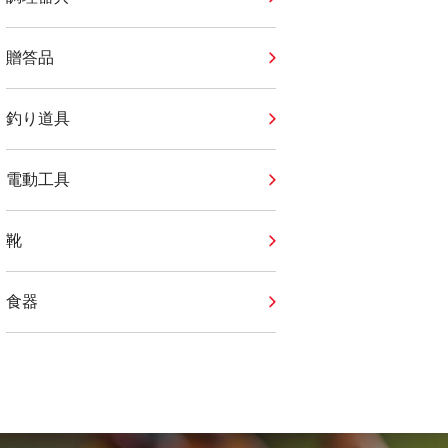
贈答品
釣り道具
電動工具
靴
食器