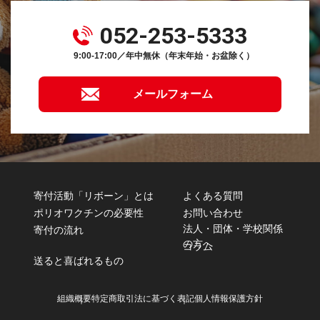
052-253-5333
9:00-17:00／年中無休（年末年始・お盆除く）
メールフォーム
寄付活動「リボーン」とは
よくある質問
ポリオワクチンの必要性
お問い合わせ
法人・団体・学校関係
寄付の流れ
の方へ
コラム
送ると喜ばれるもの
組織概要
特定商取引法に基づく表記
個人情報保護方針