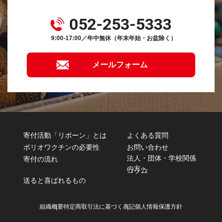
052-253-5333
9:00-17:00／年中無休（年末年始・お盆除く）
メールフォーム
寄付活動「リボーン」とは
よくある質問
ポリオワクチンの必要性
お問い合わせ
法人・団体・学校関係
寄付の流れ
の方へ
コラム
送ると喜ばれるもの
組織概要
特定商取引法に基づく表記
個人情報保護方針