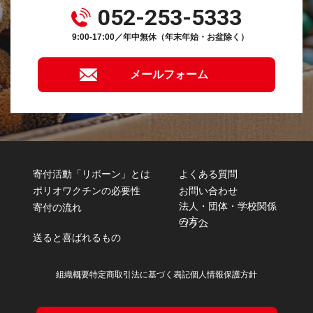
052-253-5333
9:00-17:00／年中無休（年末年始・お盆除く）
メールフォーム
寄付活動「リボーン」とは
よくある質問
ポリオワクチンの必要性
お問い合わせ
法人・団体・学校関係
寄付の流れ
の方へ
コラム
送ると喜ばれるもの
組織概要
特定商取引法に基づく表記
個人情報保護方針