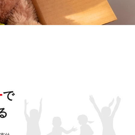
ー
で
る