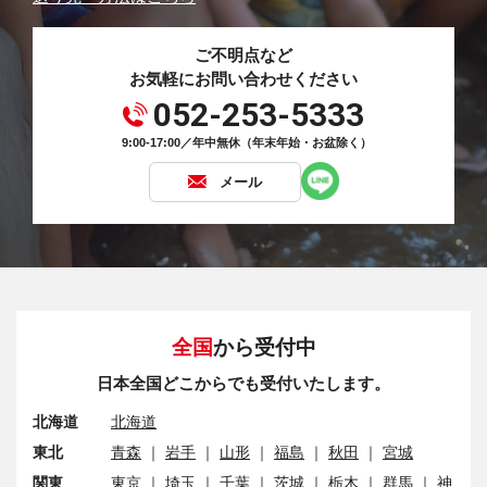
ご不明点など
お気軽にお問い合わせください
052-253-5333
9:00-17:00／年中無休（年末年始・お盆除く）
メール
全国
から受付中
日本全国どこからでも受付いたします。
北海道
北海道
東北
青森
｜
岩手
｜
山形
｜
福島
｜
秋田
｜
宮城
関東
東京
｜
埼玉
｜
千葉
｜
茨城
｜
栃木
｜
群馬
｜
神