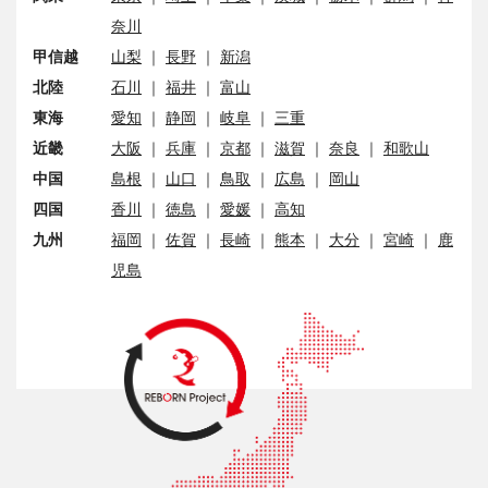
奈川
甲信越
山梨
｜
長野
｜
新潟
北陸
石川
｜
福井
｜
富山
東海
愛知
｜
静岡
｜
岐阜
｜
三重
近畿
大阪
｜
兵庫
｜
京都
｜
滋賀
｜
奈良
｜
和歌山
中国
島根
｜
山口
｜
鳥取
｜
広島
｜
岡山
四国
香川
｜
徳島
｜
愛媛
｜
高知
九州
福岡
｜
佐賀
｜
長崎
｜
熊本
｜
大分
｜
宮崎
｜
鹿
児島