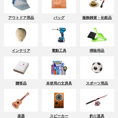
アウトドア用品
バッグ
服飾雑貨・化粧品
インテリア
電動工具
掃除用品
贈答品
未使用の文房具
スポーツ用品
楽器
スピーカー
釣り道具