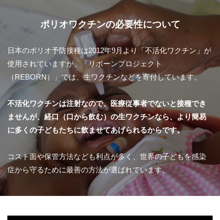
ポリオワクチンの必要性について
日本のポリオ予防接種は2012年9月より「不活化ワクチン」が
使用されていますが、「リボーンプロジェクト
（REBORN）」では、生ワクチンなどを寄付しています。
不活化ワクチンは注射なので、医療従事者でないと接種でき
ませんが、経口（口から飲む）の生ワクチンなら、より簡易
に多くの子どもたちに飲ませてあげられるからです。
コスト面や保管方法なども利点が多く、世界の子どもを感染
症から守るために最善の方法が選ばれています。