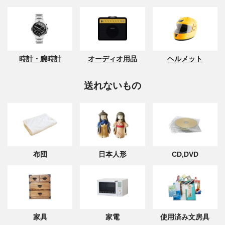
時計・腕時計
オーディオ用品
ヘルメット
送れないもの
布団
日本人形
CD,DVD
家具
家電
使用済み文房具