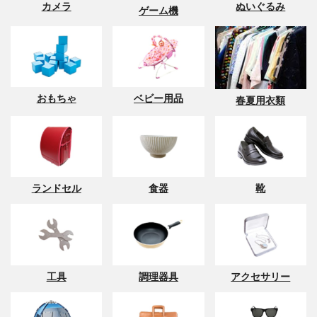
カメラ
ぬいぐるみ
ゲーム機
おもちゃ
ベビー用品
春夏用衣類
ランドセル
食器
靴
工具
調理器具
アクセサリー