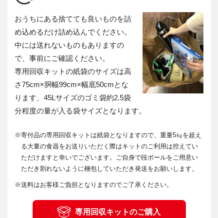
おうちにある捨てても良いものを詰
め込めるだけ詰め込んでください。
中には送れないものもありますの
で、事前にご確認ください。
専用回収キットの紙袋のサイズは高
さ75cm×胴幅99cm×幅底50cmとな
ります、45Lサイズのゴミ袋約2.5袋
分程度の量が入る袋サイズとなります。
※
寄付品の専用回収キットは紙袋となりますので、重量5㎏を超え
る大量の食器をお送りいただく際はキットのご利用は控えてい
ただけますと幸いでございます。ご自身で段ボールをご用意い
ただき割れないように梱包していただき発送をお願いします。
※
送料はお客様ご負担となりますのでご了承ください。
専用回収キットのご購入