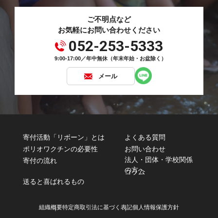
ご不明点など
お気軽にお問い合わせください
052-253-5333
9:00-17:00／年中無休（年末年始・お盆除く）
メール
寄付活動「リボーン」とは
よくある質問
ポリオワクチンの必要性
お問い合わせ
法人・団体・学校関係
寄付の流れ
の方へ
コラム
送ると喜ばれるもの
組織概要
特定商取引法に基づく表記
個人情報保護方針