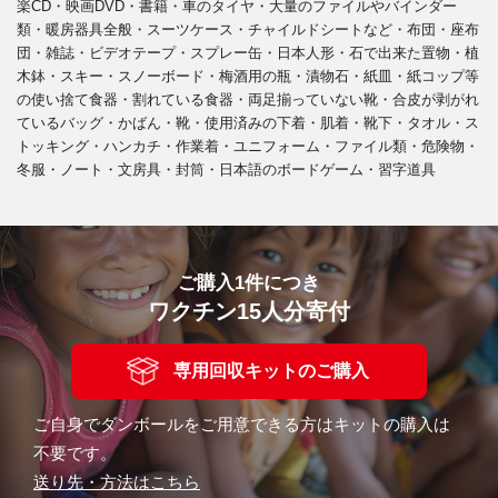
楽CD・映画DVD・書籍・車のタイヤ・大量のファイルやバインダー
類・暖房器具全般・スーツケース・チャイルドシートなど・布団・座布
団・雑誌・ビデオテープ・スプレー缶・日本人形・石で出来た置物・植
木鉢・スキー・スノーボード・梅酒用の瓶・漬物石・紙皿・紙コップ等
の使い捨て食器・割れている食器・両足揃っていない靴・合皮が剥がれ
ているバッグ・かばん・靴・使用済みの下着・肌着・靴下・タオル・ス
トッキング・ハンカチ・作業着・ユニフォーム・ファイル類・危険物・
冬服・ノート・文房具・封筒・日本語のボードゲーム・習字道具
ご購入1件につき
ワクチン15人分寄付
専用回収キットのご購入
ご自身でダンボールをご用意できる方はキットの購入は
不要です。
送り先・方法はこちら