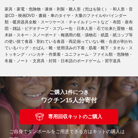
家具・家電・危険物・液体・剥製・雛人形（兜はを除く）・和人形・音
楽CD・映画DVD・書籍・車のタイヤ・大量のファイルやバインダー
類・暖房器具全般・スーツケース・チャイルドシートなど・布団・座布
団・雑誌・ビデオテープ・スプレー缶・日本人形・石で出来た置物・植
木鉢・スキー・スノーボード・梅酒用の瓶・漬物石・紙皿・紙コップ等
の使い捨て食器・割れている食器・両足揃っていない靴・合皮が剥がれ
ているバッグ・かばん・靴・使用済みの下着・肌着・靴下・タオル・ス
トッキング・ハンカチ・作業着・ユニフォーム・ファイル類・危険物・
冬服・ノート・文房具・封筒・日本語のボードゲーム・習字道具
ご購入1件につき
ワクチン15人分寄付
専用回収キットのご購入
ご自身でダンボールをご用意できる方はキットの購入は