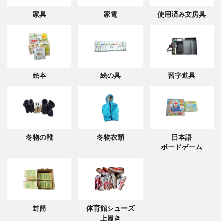
家具
家電
使用済み文房具
絵本
絵の具
習字道具
冬物の靴
冬物衣類
日本語
ボードゲーム
封筒
体育館シューズ
上履き