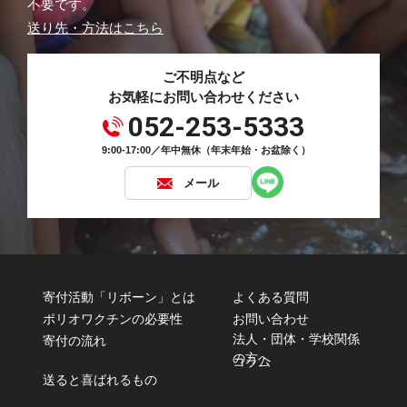
不要です。
送り先・方法はこちら
ご不明点など
お気軽にお問い合わせください
052-253-5333
9:00-17:00／年中無休（年末年始・お盆除く）
メール
寄付活動「リボーン」とは
よくある質問
ポリオワクチンの必要性
お問い合わせ
法人・団体・学校関係
寄付の流れ
の方へ
コラム
送ると喜ばれるもの