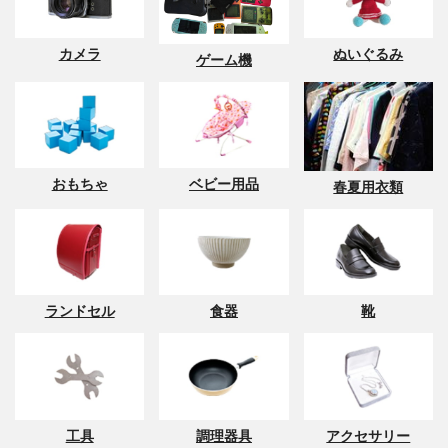
カメラ
ぬいぐるみ
ゲーム機
おもちゃ
ベビー用品
春夏用衣類
ランドセル
食器
靴
工具
調理器具
アクセサリー