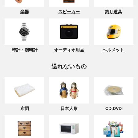
楽器
スピーカー
釣り道具
時計・腕時計
オーディオ用品
ヘルメット
送れないもの
布団
日本人形
CD,DVD