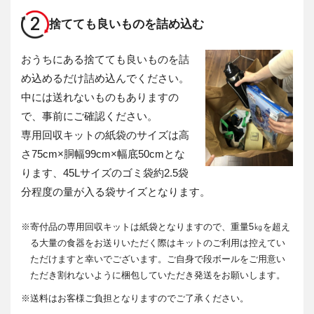
2
捨てても良いものを詰め込む
おうちにある捨てても良いものを詰
め込めるだけ詰め込んでください。
中には送れないものもありますの
で、事前にご確認ください。
専用回収キットの紙袋のサイズは高
さ75cm×胴幅99cm×幅底50cmとな
ります、45Lサイズのゴミ袋約2.5袋
分程度の量が入る袋サイズとなります。
※
寄付品の専用回収キットは紙袋となりますので、重量5㎏を超え
る大量の食器をお送りいただく際はキットのご利用は控えてい
ただけますと幸いでございます。ご自身で段ボールをご用意い
ただき割れないように梱包していただき発送をお願いします。
※
送料はお客様ご負担となりますのでご了承ください。