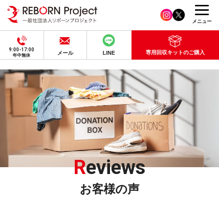
メニュー
9:00-17:00
専用回収キットのご購入
メール
LINE
年中無休
R
eviews
お客様の声