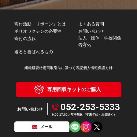
寄付活動「リボーン」とは
よくある質問
ポリオワクチンの必要性
お問い合わせ
法人・団体・学校関係
寄付の流れ
の方へ
コラム
送ると喜ばれるもの
組織概要
特定商取引法に基づく表記
個人情報保護方針
専用回収キットのご購入
052-253-5333
お問い合わせ
9:00-17:00／年中無休（年末年始・お盆除く）
メール