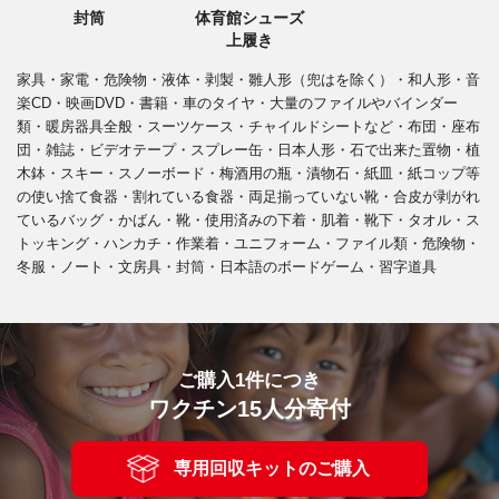
封筒
体育館シューズ
上履き
家具・家電・危険物・液体・剥製・雛人形（兜はを除く）・和人形・音
楽CD・映画DVD・書籍・車のタイヤ・大量のファイルやバインダー
類・暖房器具全般・スーツケース・チャイルドシートなど・布団・座布
団・雑誌・ビデオテープ・スプレー缶・日本人形・石で出来た置物・植
木鉢・スキー・スノーボード・梅酒用の瓶・漬物石・紙皿・紙コップ等
の使い捨て食器・割れている食器・両足揃っていない靴・合皮が剥がれ
ているバッグ・かばん・靴・使用済みの下着・肌着・靴下・タオル・ス
トッキング・ハンカチ・作業着・ユニフォーム・ファイル類・危険物・
冬服・ノート・文房具・封筒・日本語のボードゲーム・習字道具
ご購入1件につき
ワクチン15人分寄付
専用回収キットのご購入