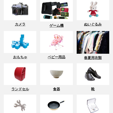
カメラ
ぬいぐるみ
ゲーム機
おもちゃ
ベビー用品
春夏用衣類
ランドセル
食器
靴