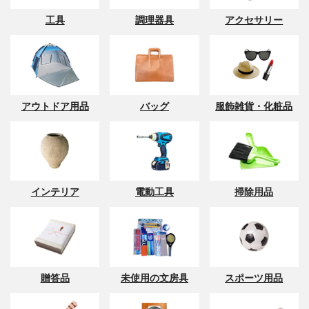
工具
調理器具
アクセサリー
アウトドア用品
バッグ
服飾雑貨・化粧品
インテリア
電動工具
掃除用品
贈答品
未使用の文房具
スポーツ用品