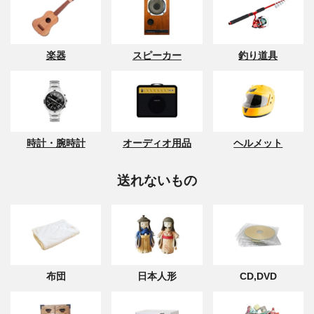
楽器
スピーカー
釣り道具
時計・腕時計
オーディオ用品
ヘルメット
送れないもの
布団
日本人形
CD,DVD