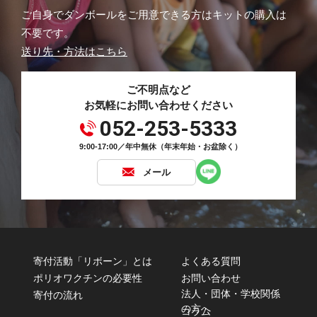
ご自身でダンボールをご用意できる方はキットの購入は
不要です。
送り先・方法はこちら
ご不明点など
お気軽にお問い合わせください
052-253-5333
9:00-17:00／年中無休（年末年始・お盆除く）
メール
寄付活動「リボーン」とは
よくある質問
ポリオワクチンの必要性
お問い合わせ
法人・団体・学校関係
寄付の流れ
の方へ
コラム