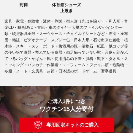
封筒
体育館シューズ
上履き
家具・家電・危険物・液体・剥製・雛人形（兜はを除く）・和人形・音
楽CD・映画DVD・書籍・車のタイヤ・大量のファイルやバインダー
類・暖房器具全般・スーツケース・チャイルドシートなど・布団・座布
団・雑誌・ビデオテープ・スプレー缶・日本人形・石で出来た置物・植
木鉢・スキー・スノーボード・梅酒用の瓶・漬物石・紙皿・紙コップ等
の使い捨て食器・割れている食器・両足揃っていない靴・合皮が剥がれ
ているバッグ・かばん・靴・使用済みの下着・肌着・靴下・タオル・ス
トッキング・ハンカチ・作業着・ユニフォーム・ファイル類・危険物・
冬服・ノート・文房具・封筒・日本語のボードゲーム・習字道具
ご購入1件につき
ワクチン15人分寄付
専用回収キットのご購入