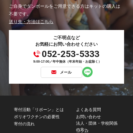
ご自身でダンボールをご用意できる方はキットの購入は
不要です。
送り先・方法はこちら
ご不明点など
お気軽にお問い合わせください
052-253-5333
9:00-17:00／年中無休（年末年始・お盆除く）
メール
寄付活動「リボーン」とは
よくある質問
ポリオワクチンの必要性
お問い合わせ
法人・団体・学校関係
寄付の流れ
の方へ
コラム