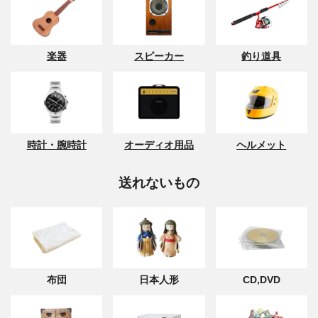
楽器
スピーカー
釣り道具
時計・腕時計
オーディオ用品
ヘルメット
送れないもの
布団
日本人形
CD,DVD