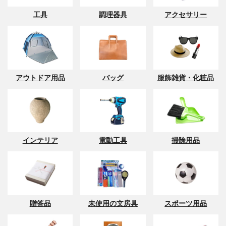
工具
調理器具
アクセサリー
アウトドア用品
バッグ
服飾雑貨・化粧品
インテリア
電動工具
掃除用品
贈答品
未使用の文房具
スポーツ用品