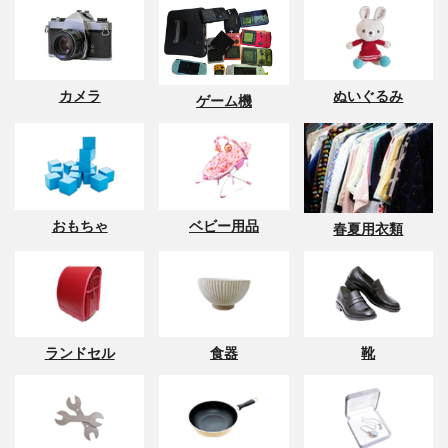
カメラ
ぬいぐるみ
ゲーム機
おもちゃ
ベビー用品
春夏用衣類
ランドセル
食器
靴