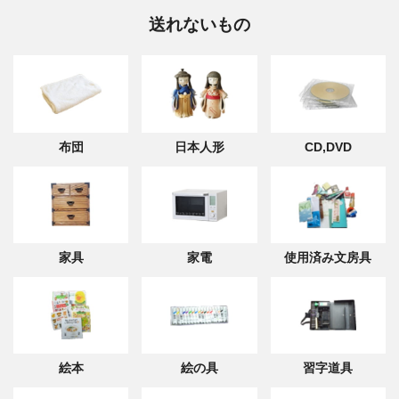
送れないもの
布団
日本人形
CD,DVD
家具
家電
使用済み文房具
絵本
絵の具
習字道具