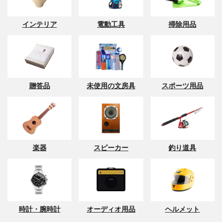
インテリア
電動工具
掃除用品
贈答品
未使用の文房具
スポーツ用品
楽器
スピーカー
釣り道具
時計・腕時計
オーディオ用品
ヘルメット