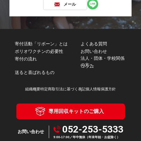
メール
寄付活動「リボーン」とは
よくある質問
ポリオワクチンの必要性
お問い合わせ
法人・団体・学校関係
寄付の流れ
の方へ
コラム
送ると喜ばれるもの
組織概要
特定商取引法に基づく表記
個人情報保護方針
専用回収キットのご購入
052-253-5333
お問い合わせ
9:00-17:00／年中無休（年末年始・お盆除く）