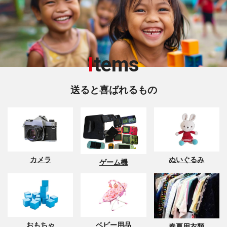
I
tems
送ると喜ばれるもの
カメラ
ぬいぐるみ
ゲーム機
おもちゃ
ベビー用品
春夏用衣類