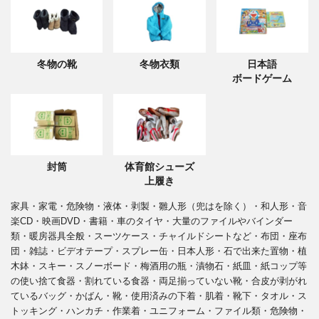
冬物の靴
冬物衣類
日本語
ボードゲーム
封筒
体育館シューズ
上履き
家具・家電・危険物・液体・剥製・雛人形（兜はを除く）・和人形・音
楽CD・映画DVD・書籍・車のタイヤ・大量のファイルやバインダー
類・暖房器具全般・スーツケース・チャイルドシートなど・布団・座布
団・雑誌・ビデオテープ・スプレー缶・日本人形・石で出来た置物・植
木鉢・スキー・スノーボード・梅酒用の瓶・漬物石・紙皿・紙コップ等
の使い捨て食器・割れている食器・両足揃っていない靴・合皮が剥がれ
ているバッグ・かばん・靴・使用済みの下着・肌着・靴下・タオル・ス
トッキング・ハンカチ・作業着・ユニフォーム・ファイル類・危険物・