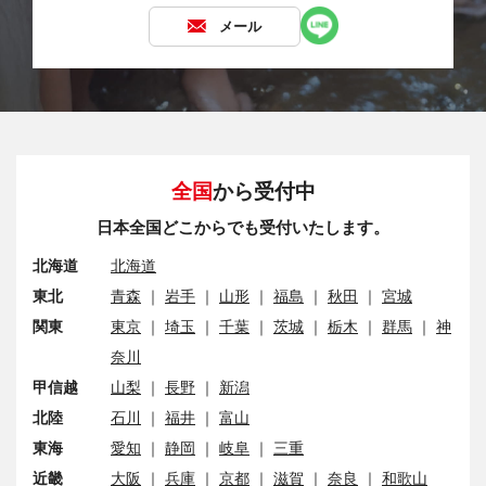
メール
全国
から受付中
日本全国どこからでも受付いたします。
北海道
北海道
東北
青森
｜
岩手
｜
山形
｜
福島
｜
秋田
｜
宮城
関東
東京
｜
埼玉
｜
千葉
｜
茨城
｜
栃木
｜
群馬
｜
神
奈川
甲信越
山梨
｜
長野
｜
新潟
北陸
石川
｜
福井
｜
富山
東海
愛知
｜
静岡
｜
岐阜
｜
三重
近畿
大阪
｜
兵庫
｜
京都
｜
滋賀
｜
奈良
｜
和歌山