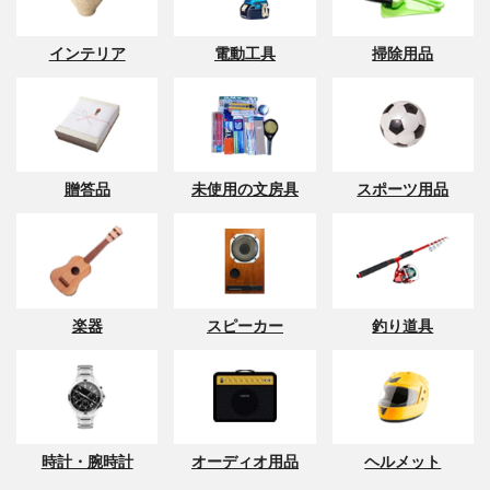
インテリア
電動工具
掃除用品
贈答品
未使用の文房具
スポーツ用品
楽器
スピーカー
釣り道具
時計・腕時計
オーディオ用品
ヘルメット