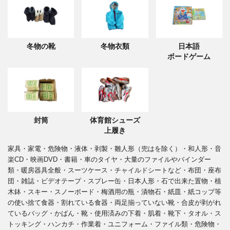
冬物の靴
冬物衣類
日本語
ボードゲーム
封筒
体育館シューズ
上履き
家具・家電・危険物・液体・剥製・雛人形（兜はを除く）・和人形・音
楽CD・映画DVD・書籍・車のタイヤ・大量のファイルやバインダー
類・暖房器具全般・スーツケース・チャイルドシートなど・布団・座布
団・雑誌・ビデオテープ・スプレー缶・日本人形・石で出来た置物・植
木鉢・スキー・スノーボード・梅酒用の瓶・漬物石・紙皿・紙コップ等
の使い捨て食器・割れている食器・両足揃っていない靴・合皮が剥がれ
ているバッグ・かばん・靴・使用済みの下着・肌着・靴下・タオル・ス
トッキング・ハンカチ・作業着・ユニフォーム・ファイル類・危険物・