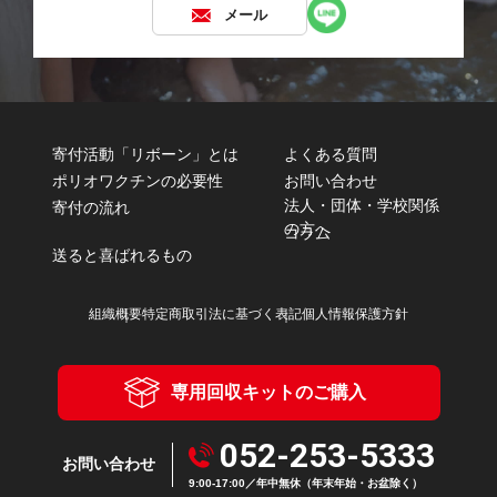
メール
寄付活動「リボーン」とは
よくある質問
ポリオワクチンの必要性
お問い合わせ
法人・団体・学校関係
寄付の流れ
の方へ
コラム
送ると喜ばれるもの
組織概要
特定商取引法に基づく表記
個人情報保護方針
専用回収キットのご購入
052-253-5333
お問い合わせ
9:00-17:00／年中無休（年末年始・お盆除く）