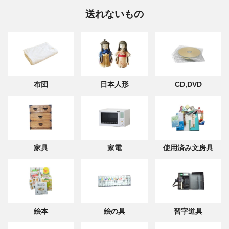
送れないもの
布団
日本人形
CD,DVD
家具
家電
使用済み文房具
絵本
絵の具
習字道具