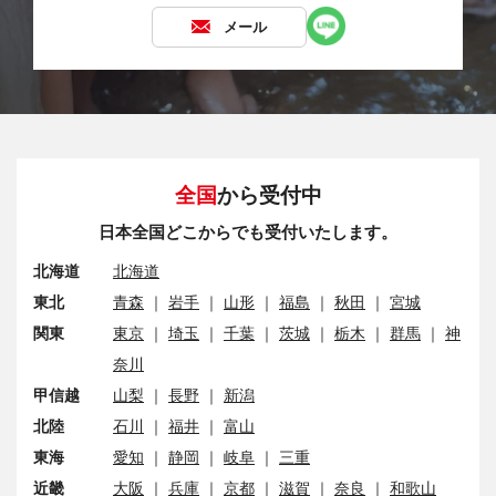
メール
全国
から受付中
日本全国どこからでも受付いたします。
北海道
北海道
東北
青森
｜
岩手
｜
山形
｜
福島
｜
秋田
｜
宮城
関東
東京
｜
埼玉
｜
千葉
｜
茨城
｜
栃木
｜
群馬
｜
神
奈川
甲信越
山梨
｜
長野
｜
新潟
北陸
石川
｜
福井
｜
富山
東海
愛知
｜
静岡
｜
岐阜
｜
三重
近畿
大阪
｜
兵庫
｜
京都
｜
滋賀
｜
奈良
｜
和歌山