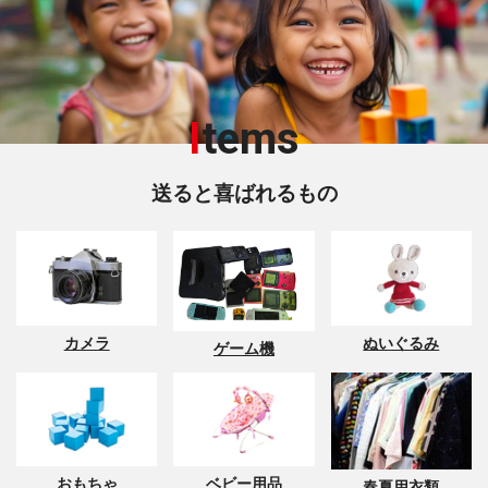
I
tems
送ると喜ばれるもの
カメラ
ぬいぐるみ
ゲーム機
おもちゃ
ベビー用品
春夏用衣類