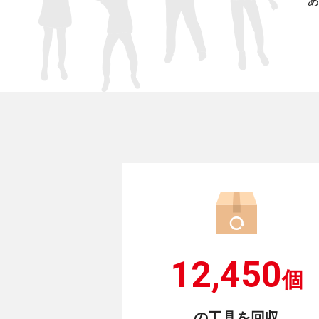
あ
12,450
個
の工具を回収