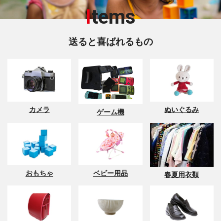
I
tems
送ると喜ばれるもの
カメラ
ぬいぐるみ
ゲーム機
おもちゃ
ベビー用品
春夏用衣類