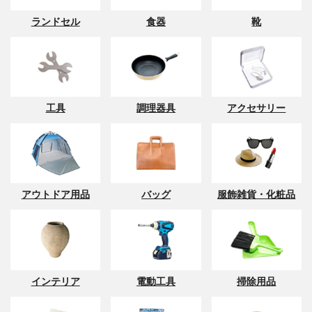
ランドセル
食器
靴
工具
調理器具
アクセサリー
アウトドア用品
バッグ
服飾雑貨・化粧品
インテリア
電動工具
掃除用品