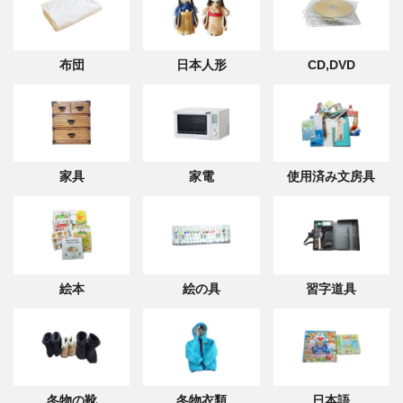
布団
日本人形
CD,DVD
家具
家電
使用済み文房具
絵本
絵の具
習字道具
冬物の靴
冬物衣類
日本語