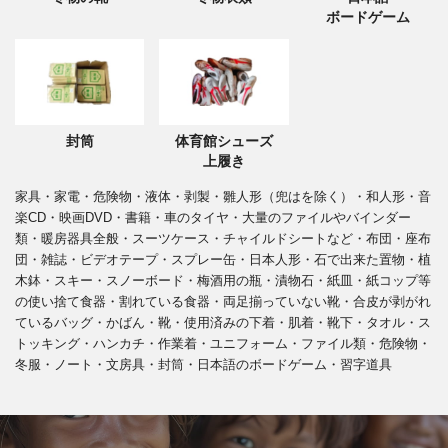
ボードゲーム
封筒
体育館シューズ
上履き
家具・家電・危険物・液体・剥製・雛人形（兜はを除く）・和人形・音
楽CD・映画DVD・書籍・車のタイヤ・大量のファイルやバインダー
類・暖房器具全般・スーツケース・チャイルドシートなど・布団・座布
団・雑誌・ビデオテープ・スプレー缶・日本人形・石で出来た置物・植
木鉢・スキー・スノーボード・梅酒用の瓶・漬物石・紙皿・紙コップ等
の使い捨て食器・割れている食器・両足揃っていない靴・合皮が剥がれ
ているバッグ・かばん・靴・使用済みの下着・肌着・靴下・タオル・ス
トッキング・ハンカチ・作業着・ユニフォーム・ファイル類・危険物・
冬服・ノート・文房具・封筒・日本語のボードゲーム・習字道具