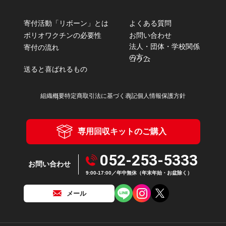
寄付活動「リボーン」とは
よくある質問
ポリオワクチンの必要性
お問い合わせ
法人・団体・学校関係
寄付の流れ
の方へ
コラム
送ると喜ばれるもの
組織概要
特定商取引法に基づく表記
個人情報保護方針
専用回収キットのご購入
052-253-5333
お問い合わせ
9:00-17:00／年中無休（年末年始・お盆除く）
メール