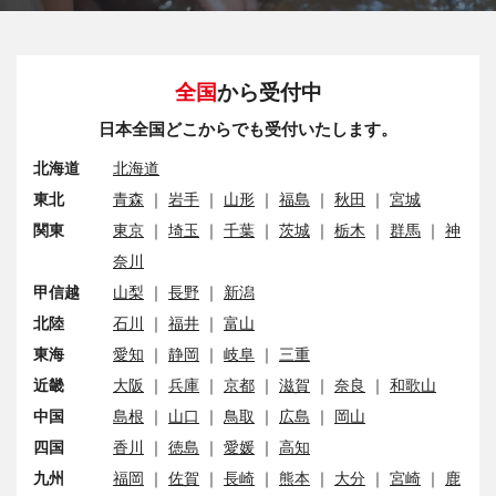
全国
から受付中
日本全国どこからでも受付いたします。
北海道
北海道
東北
青森
｜
岩手
｜
山形
｜
福島
｜
秋田
｜
宮城
関東
東京
｜
埼玉
｜
千葉
｜
茨城
｜
栃木
｜
群馬
｜
神
奈川
甲信越
山梨
｜
長野
｜
新潟
北陸
石川
｜
福井
｜
富山
東海
愛知
｜
静岡
｜
岐阜
｜
三重
近畿
大阪
｜
兵庫
｜
京都
｜
滋賀
｜
奈良
｜
和歌山
中国
島根
｜
山口
｜
鳥取
｜
広島
｜
岡山
四国
香川
｜
徳島
｜
愛媛
｜
高知
九州
福岡
｜
佐賀
｜
長崎
｜
熊本
｜
大分
｜
宮崎
｜
鹿